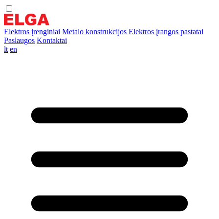
Elektros įrenginiai
Metalo konstrukcijos
Elektros įrangos pastatai
Paslaugos
Kontaktai
lt
en