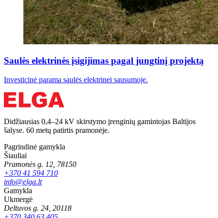
Saulės elektrinės įsigijimas pagal jungtinį projektą
Investicinė parama saulės elektrinei sausumoje.
Didžiausias 0,4–24 kV skirstymo įrenginių gamintojas Baltijos
šalyse. 60 metų patirtis pramonėje.
Pagrindinė gamykla
Šiauliai
Pramonės g. 12, 78150
+370 41 594 710
info@elga.lt
Gamykla
Ukmergė
Deltuvos g. 24, 20118
+370 340 63 405