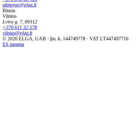
ukmerge@elga.lt
Biuras
Vilnius
Lvivo g. 7, 09312
+370 611 32 578
vilnius@elga.lt
© 2026 ELGA, UAB · Įm. k. 144749778 · VAT LT447497716
ES parama